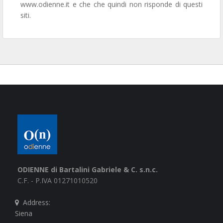
www.odienne.it e che che quindi non risponde di questi
siti.
ODIENNE di Bartalini Gabriele & C. s.n.c.
C.F. - P.IVA 01271010520
Address:
Siena